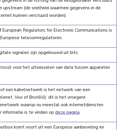
gegevens in de richting van de eindgebruiker verstuurd
n upstream (de snelheid waarmee gegevens in de
internet kunnen verstuurd worden).
 European Regulators for Electronic Communications is
n Europese telecomregulatoren.
gitale signalen zijn opgebouwd uit bits.
tocol voor het uitwisselen van data tussen apparaten
of een kabelnetwerk is het netwerk van een
lenet, Voo of Brutélé): dit is het vroegere
tienetwerk waarop nu meestal ook internetdiensten
r informatie is te vinden op
deze pagina
.
oolbox komt voort uit een Europese aanbeveling en