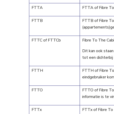
FTTA
FTTA of Fibre To
FTTB
FTTB of Fibre To 
(appartements)g
FTTC of FTTCb
Fibre To The Cabi
Dit kan ook staan
tot een dichterbi
FTTH
FTTH of Fibre To
eindgebruiker kom
FTTO
FTTO of Fibre To 
informatie is te v
FTTx
FTTx of Fibre To