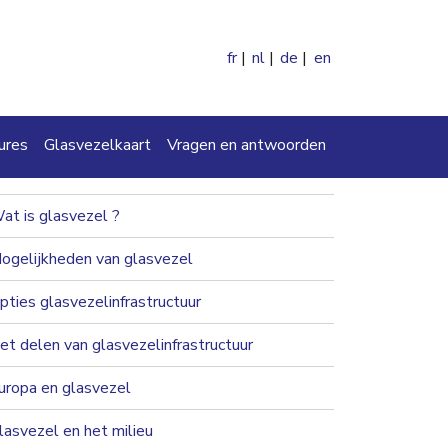
fr
nl
de
en
en
ures
Glasvezelkaart
Vragen en antwoorden
navigation 2nd level
at is glasvezel ?
ogelijkheden van glasvezel
pties glasvezelinfrastructuur
et delen van glasvezelinfrastructuur
uropa en glasvezel
lasvezel en het milieu