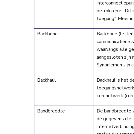
interconnectiepun
betrokken is. Dit 
toegang”. Meer in
Backbone
Backbone (letterli
communicatienetw
waarlangs alle g
aangesloten zijn
Synoniemen zijn c
Backhaul
Backhaul is het 
toegangsnetwerk (
kernnetwerk (cor
Bandbreedte
De bandbreedte v
de gegevens die e
internetverbindin