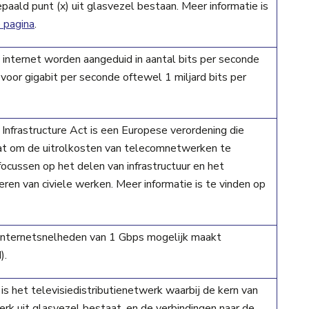
epaald punt (x) uit glasvezel bestaan. Meer informatie is
 pagina
.
internet worden aangeduid in aantal bits per seconde
 voor gigabit per seconde oftewel 1 miljard bits per
 Infrastructure Act is een Europese verordening die
t om de uitrolkosten van telecomnetwerken te
focussen op het delen van infrastructuur en het
eren van civiele werken. Meer informatie is te vinden op
internetsnelheden van 1 Gbps mogelijk maakt
).
is het televisiedistributienetwerk waarbij de kern van
k uit glasvezel bestaat, en de verbindingen naar de