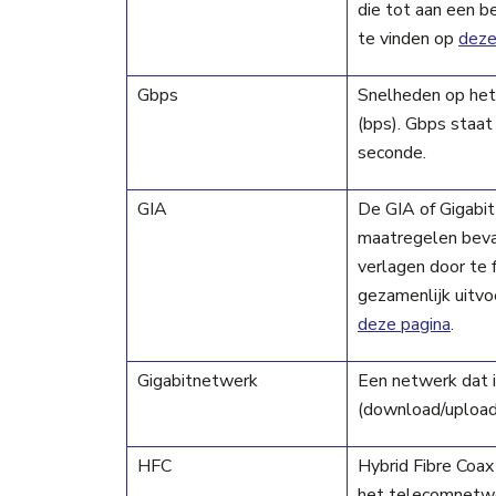
die tot aan een b
te vinden op
deze
Gbps
Snelheden op het 
(bps). Gbps staat
seconde.
GIA
De GIA of Gigabit
maatregelen beva
verlagen door te 
gezamenlijk uitvo
deze pagina
.
Gigabitnetwerk
Een netwerk dat 
(download/upload
HFC
Hybrid Fibre Coax 
het telecomnetwer