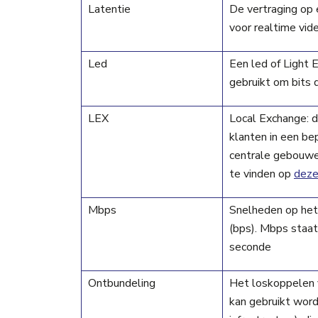
Latentie
De vertraging op e
voor realtime vid
Led
Een led of Light 
gebruikt om bits 
LEX
Local Exchange: d
klanten in een be
centrale gebouwen
te vinden op
deze
Mbps
Snelheden op het 
(bps). Mbps staat
seconde
Ontbundeling
Het loskoppelen 
kan gebruikt word