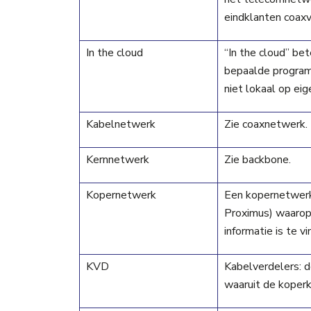
eindklanten coaxv
In the cloud
“In the cloud” be
bepaalde programm
niet lokaal op ei
Kabelnetwerk
Zie coaxnetwerk.
Kernnetwerk
Zie backbone.
Kopernetwerk
Een kopernetwerk 
Proximus) waarop 
informatie is te v
KVD
Kabelverdelers: d
waaruit de koperk