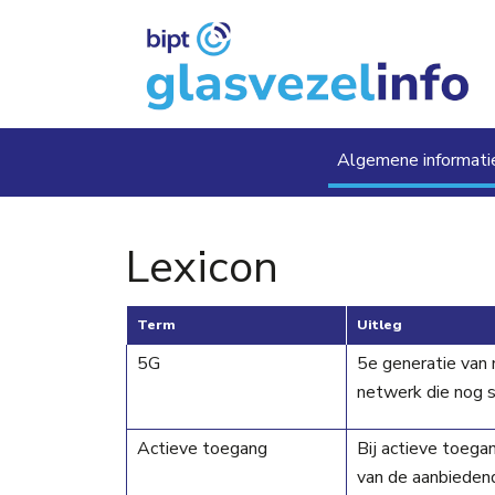
Overslaan en naar de inhoud gaan
Main navig
Algemene informati
Lexicon
Term
Uitleg
5G
5e generatie van 
netwerk die nog s
Actieve toegang
Bij actieve toega
van de aanbieden