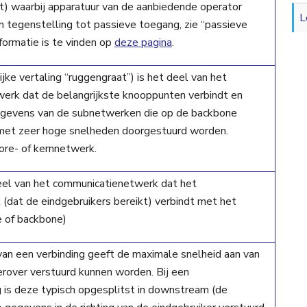
t) waarbij apparatuur van de aanbiedende operator
L
in tegenstelling tot passieve toegang, zie “passieve
formatie is te vinden op
deze pagina
.
jke vertaling “ruggengraat”) is het deel van het
erk dat de belangrijkste knooppunten verbindt en
egevens van de subnetwerken die op de backbone
 met zeer hoge snelheden doorgestuurd worden.
ore- of kernnetwerk.
deel van het communicatienetwerk dat het
dat de eindgebruikers bereikt) verbindt met het
e of backbone)
an een verbinding geeft de maximale snelheid aan van
rover verstuurd kunnen worden. Bij een
g is deze typisch opgesplitst in downstream (de