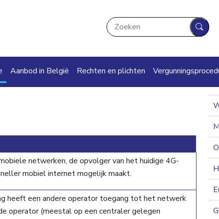
Zoeken
Zoek
ation
e
Aanbod in België
Rechten en plichten
Vergunningsproced
W
M
O
mobiele netwerken, de opvolger van het huidige 4G-
H
neller mobiel internet mogelijk maakt.
E
ng heeft een andere operator toegang tot het netwerk
G
de operator (meestal op een centraler gelegen