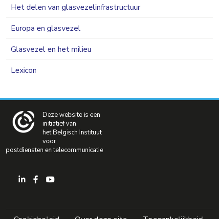
Het delen van glasvezelinfrastructuur
Europa en glasvezel
Glasvezel en het milieu
Lexicon
Deze website is een
initiatief van
het Belgisch Instituut
voor
postdiensten en telecommunicatie
Pied de page