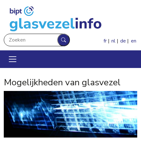
Overslaan en naar de inhoud gaan
Zoeken
fr
nl
de
en
Zoeken
Mogelijkheden van glasvezel