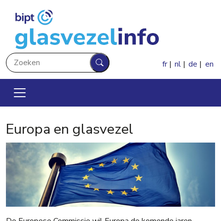
Overslaan en naar de inhoud gaan
Zoeken
fr
nl
de
en
Zoeken
Europa en glasvezel