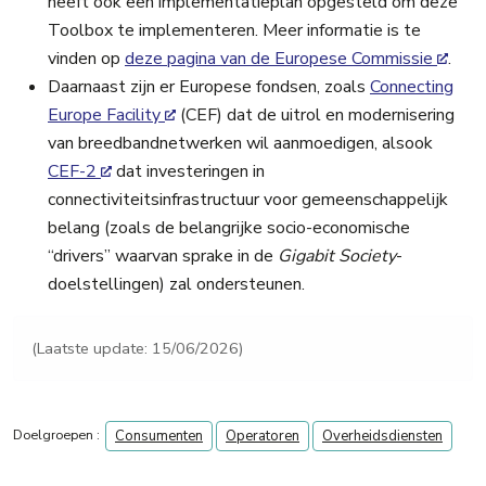
heeft ook een implementatieplan opgesteld om deze
Toolbox te implementeren. Meer informatie is te
vinden op
deze pagina van de Europese Commissie
.
Daarnaast zijn er Europese fondsen, zoals
Connecting
Europe Facility
(CEF) dat de uitrol en modernisering
van breedbandnetwerken wil aanmoedigen, alsook
CEF-2
dat investeringen in
connectiviteitsinfrastructuur voor gemeenschappelijk
belang (zoals de belangrijke socio-economische
“drivers” waarvan sprake in de
Gigabit Society
-
doelstellingen) zal ondersteunen.
(Laatste update: 15/06/2026)
Doelgroepen :
Consumenten
Operatoren
Overheidsdiensten